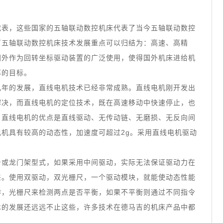
代表，这些国家的五轴联动数控机床代表了当今五轴联动数控
厂五轴联动数控机床技术发展重点可以归结为：高速、高精
国外作为回转坐标驱动装置的广泛使用，使得国外机床进给机
率的目标。
几年的发展，直线电机技术已经非常成熟。直线电机刚开发出
解决，而直线电机的定位技术，既在高速移动中快速停止，也
。直线电机的优点是直线驱动、无传动链、无磨损、无反向间
机具有较高的动态性，加速度可超过2g。采用直线电机驱动
台或龙门架型式，如果采用中间驱动，实际无法保证驱动力在
差。使用双驱动，双光栅尺，一个驱动模块，就能使动态性能
作，光栅尺来检测两点是否平衡，如果不平衡则通过不同指令
术的发展还远远不止这些，许多技术在德马吉的机床产品中都