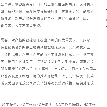
技含量高、精密度高专门用于加工复杂曲面的机床，这种机床
科研、精密器械、高精医疗设备等行业，有着举足轻重的影响
为新技术、新产品的开发和现代工业生产提供重要的手段，是
业化国家，也无不高度重视。
的需要，对高档的数控机床提出了急迫的大量需求。机床是一
制造业最高境界的是五轴联动数控机床系统，从某种意义上
况。长期以来，以美国为首的西方工业发达国家，一直把五轴
，实行出口许可证制度。特别是冷战时期，对中国、前苏联等
朋友可能知道著名的“东芝事件”：上世纪末，日本东芝公司卖
果让前苏联用于制造潜艇的推进螺旋桨，上了几个档次，使美
，所以美国以东芝公司违反了战略物资禁运政策，要惩处东芝
C工作台，NC工作台NC分度头，NC工作台90轴，NC工作