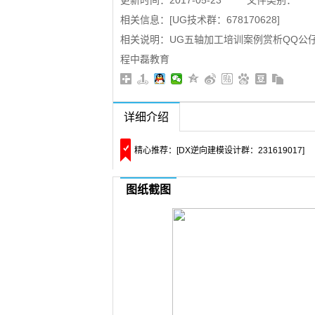
更新时间：2017-05-23
文件类别：
17:03:13
相关信息：[UG技术群：678170628]
相关说明：UG五轴加工培训案例赏析QQ公
程中磊教育
详细介绍
精心推荐：[DX逆向建模设计群：231619017]
图纸截图