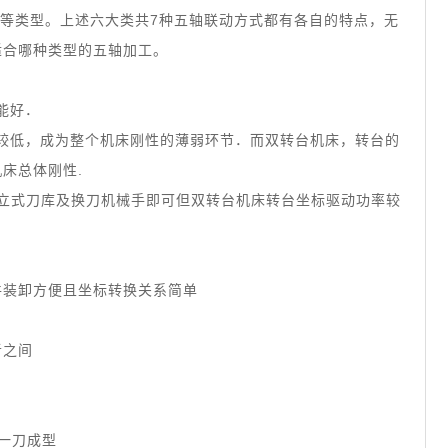
轴 等类型。上述六大类共7种五轴联动方式都有各自的特点，无
适合哪种类型的五轴加工。
能好．
性较低，成为整个机床刚性的薄弱环节．而双转台机床，转台的
床总体刚性.
独立式刀库及换刀机械手即可但双转台机床转台坐标驱动功率较
件装卸方便且坐标转换关系简单
者之间
一刀成型