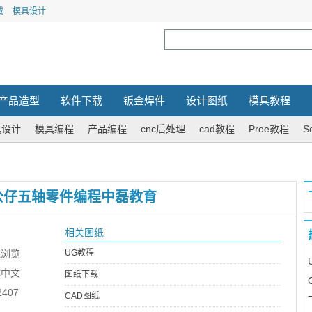
载
模具设计
产品造型
软件下载
钣金焊件
设计图纸
模具教程
具设计
模具编程
产品编程
cnc后处理
cad教程
Proe教程
S
公仔五轴零件编程中磊教育
相关图纸
线浏览
UG教程
体中文
图纸下载
407
CAD图纸