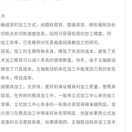
重点
接触成型的加工方式，如圆柱周铣、圆锥周铣、樟形窿削及砂
于切削点处切削速度较高，因而可获得较高的加工精度，同
的加工效率，已发展到对任意曲面线接触加工的研究。
得容易。加工时无需特殊夹具，降低了夹具的成本，避免了多
技术加工模具可以减少夹具的使用数量。另外，由于五轴联动
以降低了刀具成本。五轴联动机床在加工中能增加刀具的有效
用寿命，降低成本。
完成模具加工，交货快，更好的保证模具的加工质量，使模具
得容易。在传统的模具加工中，一般用立式加工中心来完成工
断发展，立式加工中心本身的一些弱点表现得越来越明显。现
球头铣刀在模具加工中带来好处非常明显，但是如果用立式加
样底面的光洁度就很差，如果使用四、五轴联动机床加工技术