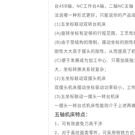
台45B轴，NC工作台A轴，二轴NC主
法说哪一种形式更好，只能说你的产品
(1)五坐标联动双转台机床
(A)旋转坐标有足够的行程范围，工艺性
(B)由于受结构的限制，摆动坐标的刚
刚性大大高于摆头的刚性，从而提高了机
(C)便于发展成为加工中心．只需加装
大，坐标转换关系较复杂；
(2)五坐标联动双摆头机床
双摆头机床摆动坐标驱动功率较小，工
(3)五坐标联动一摆头一转台机床
一摆头一转台式机床性能则介于上述两
五轴机床特点：
1、可有效避免刀具干涉
2、对于直纹面类零件，可采用侧铣方式