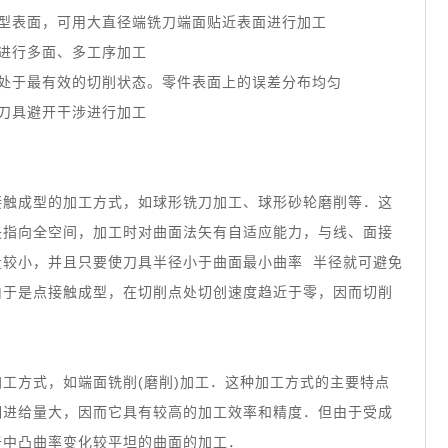
大型表面，可用大直径端铣刀端面贴近表面进行加工
进行多面、多工序加工
可处于最有效的切削状态。零件表面上的误差分布均匀
刀具避开干涉进行加工
接触成型的加工方式，如球形铣刀加工、球形砂轮磨削等．这
矢指向全空间，加工时对曲面法矢有自适应能力，与线、面接
量较小，并且只要使刀具半径小于曲面最小曲率 半径就可避免
由于是点接触成型，在切削点处切创速度趋近于零，因而切削
工方式，如端面铣削(磨削)加工．这种加工方式的主要特点
期进给量大，因而它具有较高的加工效率和精度．但由于受成
于中凸曲率变化较平坦的曲面的加工．