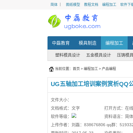
简体
｜
图纸模型
教程文档
编程加工
软件下
中磊教育
模具制造
编程加工
塑料模具设计
五金模具设计
压铸模
当前位置：
首页
>
编程加工
>
产品编程
UG五轴加工培训案例赏析QQ
文件大小：
文档格式：
文字
打开方式：
在
软件等级：
资料语言：
简
上传作者：
刘磊：838676806 qq群：519332